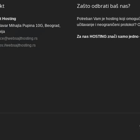
kt
Zašto odbrati baš nas?
t Hosting
Potreban Vam je hosting koji omoguć
učitavanje i neograničeni protokol?
lavar Mihajla Pupina 10G, Beograd,
ija
Za nas HOSTING znači samo jedn
fice@websajthosting.rs
ps://websajthosting.rs