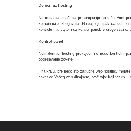
Domen uz hosting
Ne mora da znači da je kompanija koja će Vam ponud
kombinacije izbegavate. Najbolje je ipak da domen 
kontrolu nad sajtom uz kontrol panel. S druge strane, 
Kontrol panel
Neki domaći hosting provajderi ne nude kontrolni pa
podešavanje zovete.
I na kraju, pre nego što zakupite web hosting, morate s
savet od Vašeg web dizajnera, pročitajte koji forum…