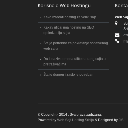
Korisno o Web Hostingu
Konta
Kako izabrati hosting za veliki sajt
Web Saj
Bu
Kakav uticaj ima hosting na SEO
Srb
optimizaciju sajta
of
htt
Šta je potrebno za pokretanje sopstvenog
web sajta
Da li naziv domena utiče na rang sajta u
pretraživačima
Šta je domen i zašto je potreban
© Copyright - 2014 : Sva prava zadržana.
Powered by
Web Sajt Hosting Srbija
& Designed by
JIS