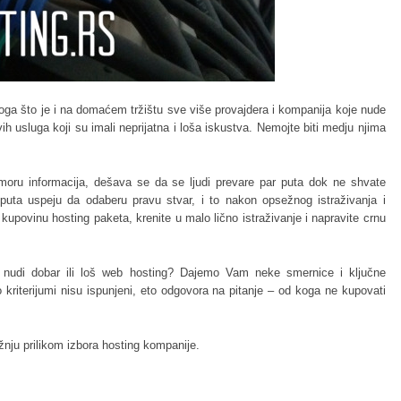
oga što je i na domaćem tržištu sve više provajdera i kompanija koje nude
vih usluga koji su imali neprijatna i loša iskustva. Nemojte biti medju njima
 u moru informacija, dešava se da se ljudi prevare par puta dok ne shvate
puta uspeju da odaberu pravu stvar, i to nakon opsežnog istraživanja i
kupovinu hosting paketa, krenite u malo lično istraživanje i napravite crnu
 nudi dobar ili loš web hosting? Dajemo Vam neke smernice i ključne
 kriterijumi nisu ispunjeni, eto odgovora na pitanje – od koga ne kupovati
žnju prilikom izbora hosting kompanije.