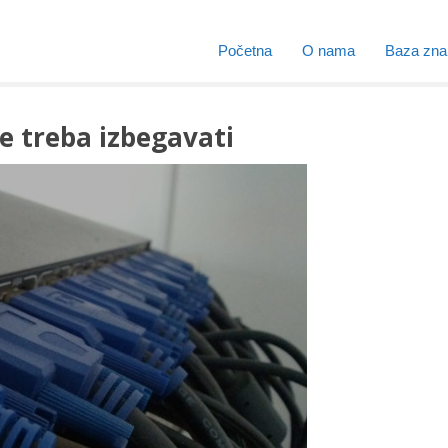
Početna
O nama
Baza zna
e treba izbegavati