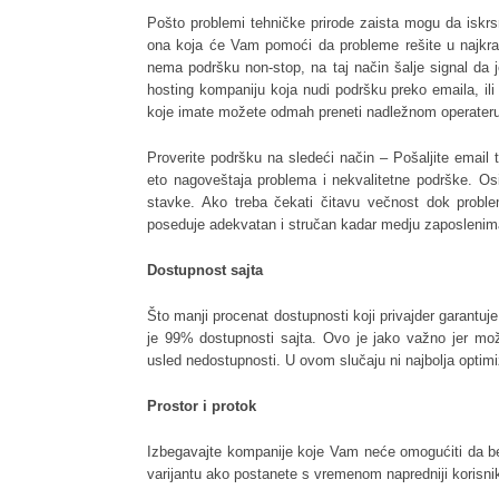
Pošto problemi tehničke prirode zaista mogu da iskrsn
ona koja će Vam pomoći da probleme rešite u najkr
nema podršku non-stop, na taj način šalje signal da 
hosting kompaniju koja nudi podršku preko emaila, ili
koje imate možete odmah preneti nadležnom operateru 
Proverite podršku na sledeći način – Pošaljite email
eto nagoveštaja problema i nekvalitetne podrške. Osi
stavke. Ako treba čekati čitavu večnost dok probl
poseduje adekvatan i stručan kadar medju zaposlenim
Dostupnost sajta
Što manji procenat dostupnosti koji privajder garantu
je 99% dostupnosti sajta. Ovo je jako važno jer može
usled nedostupnosti. U ovom slučaju ni najbolja optimi
Prostor i protok
Izbegavajte kompanije koje Vam neće omogućiti da be
varijantu ako postanete s vremenom napredniji korisni