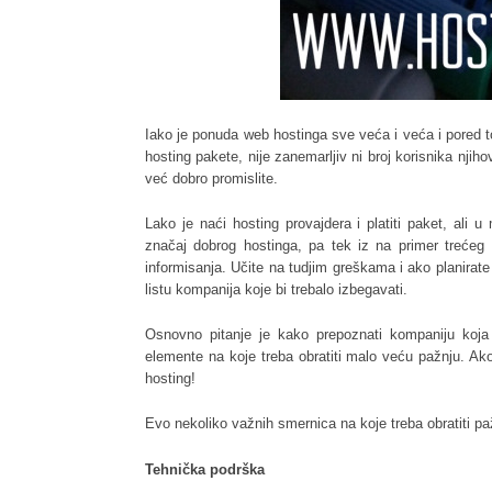
Iako je ponuda web hostinga sve veća i veća i pored t
hosting pakete, nije zanemarljiv ni broj korisnika njiho
već dobro promislite.
Lako je naći hosting provajdera i platiti paket, ali
značaj dobrog hostinga, pa tek iz na primer trećeg 
informisanja. Učite na tudjim greškama i ako planirate 
listu kompanija koje bi trebalo izbegavati.
Osnovno pitanje je kako prepoznati kompaniju koja
elemente na koje treba obratiti malo veću pažnju. Ako
hosting!
Evo nekoliko važnih smernica na koje treba obratiti pa
Tehnička podrška