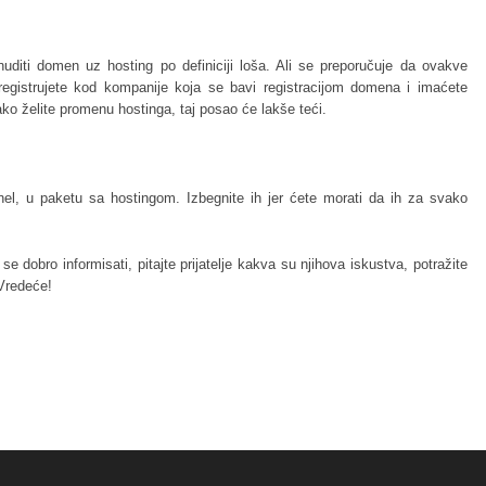
iti domen uz hosting po definiciji loša. Ali se preporučuje da ovakve
registrujete kod kompanije koja se bavi registracijom domena i imaćete
ako želite promenu hostinga, taj posao će lakše teći.
nel, u paketu sa hostingom. Izbegnite ih jer ćete morati da ih za svako
e dobro informisati, pitajte prijatelje kakva su njihova iskustva, potražite
 Vredeće!