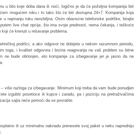
u u bilo koje doba dana ili noći, logično je da će poželjna kompanija biti
aćem mogućem roku i to tako što će biti dostupna 24×7. Kompanija koja
je u najmanju ruku neozbiljna. Osim obavezne telefonske podrške, birajte
 putem live chat opcije, što ima svoje prednosti, nema čekanja, i teškoće
koji će krenuti u rešavanje problema.
 tehničkoj podršci, a ako odgovor ne dobijete u nekom razumnom periodu,
m toga, i kvalitet odgovora i brzina reagovanja na vaš problem su bitne
em ne bude otklonjen, eto kompanije za izbegavanje jer je jasno da ne
a.
je – više razloga za izbegavanje. Minimum koji treba da vam bude ponudjen
te izgubiti posetioce ili kupce i zaradu, pa i poziciju na pretraživačima
zacija sajta neće pomoći da se povratite.
splatno ili uz minimalnu naknadu prenesete svoj paket u neku napredniju
k.