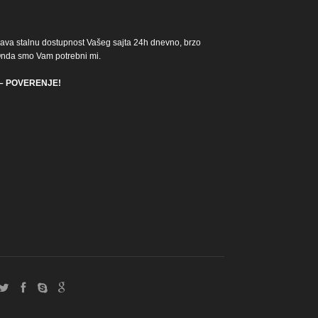
ava stalnu dostupnost Vašeg sajta 24h dnevno, brzo
 Onda smo Vam potrebni mi.
o – POVERENJE!