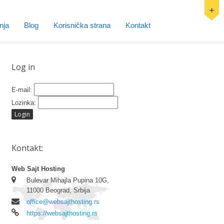
nja
Blog
Korisnička strana
Kontakt
Log in
E-mail:
Lozinka:
Kontakt:
Web Sajt Hosting
Bulevar Mihajla Pupina 10G,
11000 Beograd, Srbija
office@websajthosting.rs
https://websajthosting.rs