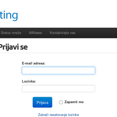
Status mreže
Affiliates
Kontaktirajte nas
Prijavi se
E-mail adresa:
Lozinka:
Zapamti me
Zatraži resetovanje lozinke