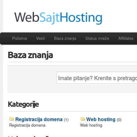
Početna
Vesti
Baza znanja
Status mreže
Affiliates
Baza znanja
Kategorije
Registracija domena
Web hosting
(1)
(0)
Registracija domena
Web hosting