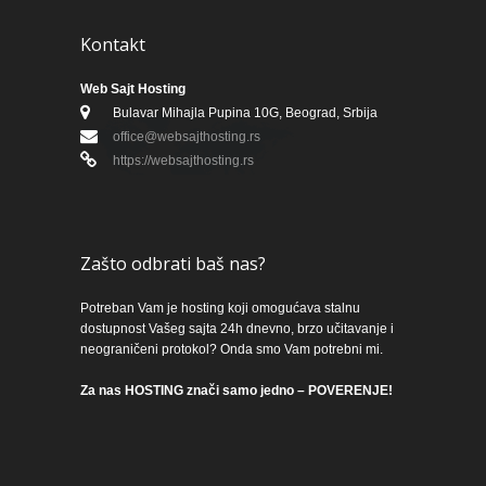
Kontakt
Web Sajt Hosting
Bulavar Mihajla Pupina 10G, Beograd, Srbija
office@websajthosting.rs
https://websajthosting.rs
Zašto odbrati baš nas?
Potreban Vam je hosting koji omogućava stalnu
dostupnost Vašeg sajta 24h dnevno, brzo učitavanje i
neograničeni protokol? Onda smo Vam potrebni mi.
Za nas HOSTING znači samo jedno – POVERENJE!