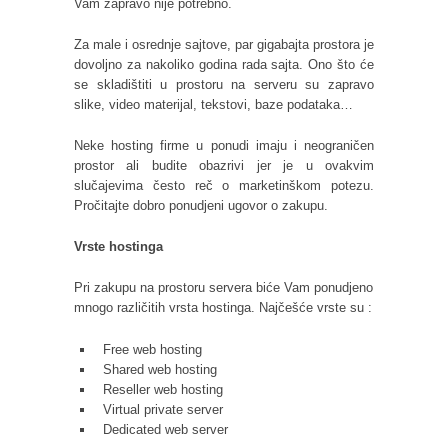
Vam zapravo nije potrebno.
Za male i osrednje sajtove, par gigabajta prostora je
dovoljno za nakoliko godina rada sajta. Ono što će
se skladištiti u prostoru na serveru su zapravo
slike, video materijal, tekstovi, baze podataka…
Neke hosting firme u ponudi imaju i neograničen
prostor ali budite obazrivi jer je u ovakvim
slučajevima često reč o marketinškom potezu.
Pročitajte dobro ponudjeni ugovor o zakupu.
Vrste hostinga
Pri zakupu na prostoru servera biće Vam ponudjeno
mnogo različitih vrsta hostinga. Najčešće vrste su :
Free web hosting
Shared web hosting
Reseller web hosting
Virtual private server
Dedicated web server