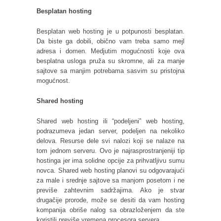
Besplatan hosting
Besplatan web hosting je u potpunosti besplatan.
Da biste ga dobili, obično vam treba samo mejl
adresa i domen. Medjutim mogućnosti koje ova
besplatna usloga pruža su skromne, ali za manje
sajtove sa manjim potrebama sasvim su pristojna
mogućnost.
Shared hosting
Shared web hosting ili “podeljeni” web hosting,
podrazumeva jedan server, podeljen na nekoliko
delova. Resurse dele svi nalozi koji se nalaze na
tom jednom serveru. Ovo je najrasprostranjeniji tip
hostinga jer ima solidne opcije za prihvatljivu sumu
novca. Shared web hosting planovi su odgovarajući
za male i srednje sajtove sa manjom posetom i ne
previše zahtevnim sadržajima. Ako je stvar
drugačije prorode, može se desiti da vam hosting
kompanija obriše nalog sa obrazloženjem da ste
koristili previše vremena procesora servera.