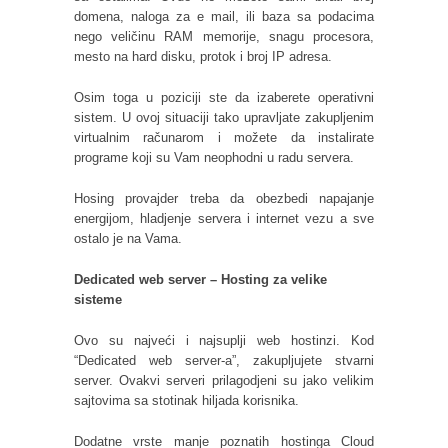
domena, naloga za e mail, ili baza sa podacima
nego veličinu RAM memorije, snagu procesora,
mesto na hard disku, protok i broj IP adresa.
Osim toga u poziciji ste da izaberete operativni
sistem. U ovoj situaciji tako upravljate zakupljenim
virtualnim računarom i možete da instalirate
programe koji su Vam neophodni u radu servera.
Hosing provajder treba da obezbedi napajanje
energijom, hladjenje servera i internet vezu a sve
ostalo je na Vama.
Dedicated web server – Hosting za velike
sisteme
Ovo su najveći i najsuplji web hostinzi. Kod
“Dedicated web server-a”, zakupljujete stvarni
server. Ovakvi serveri prilagodjeni su jako velikim
sajtovima sa stotinak hiljada korisnika.
Dodatne vrste manje poznatih hostinga Cloud