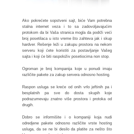
Ako pokrećete sopstveni sajt, biće Vam potrebna
stalna internet veza i to sa zadovoljavajućim
protokom da bi Vaša stranica mogla da podrži veći
broj posetilaca u isto vreme što zahteva jak i skup
hardver. Rešenje leži u zakupu prostora na nekom
serveru koji ćete koristiti za postavljanje Vašeg
sajta i koji će biti raspoloživ posetiocima non stop.
Ogroman je broj kompanija koje u ponudi imaju
različite pakete za zakup servera odnosno hosting.
Raspon usluga se kreće od onih vrlo jeftinih pa i
besplatnih pa sve do dosta skupih koje
podrazumevaju znatno više prostora i protoka od
drugih.
Dobro se informišite i o kompaniji koja nudi
odredjene pakete odnosno različite vrste hosting
usluga, da se ne bi desilo da platite za nešto što