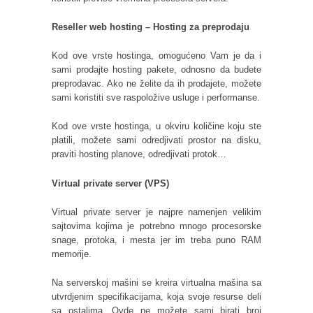
Reseller web hosting – Hosting za preprodaju
Kod ove vrste hostinga, omogućeno Vam je da i
sami prodajte hosting pakete, odnosno da budete
preprodavac. Ako ne želite da ih prodajete, možete
sami koristiti sve raspoložive usluge i performanse.
Kod ove vrste hostinga, u okviru količine koju ste
platili, možete sami odredjivati prostor na disku,
praviti hosting planove, odredjivati protok…
Virtual private server (VPS)
Virtual private server je najpre namenjen velikim
sajtovima kojima je potrebno mnogo procesorske
snage, protoka, i mesta jer im treba puno RAM
memorije.
Na serverskoj mašini se kreira virtualna mašina sa
utvrdjenim specifikacijama, koja svoje resurse deli
sa ostalima. Ovde ne možete sami birati broj