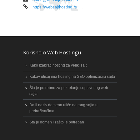
https://websajthosting.rs
Korisno o Web Hostingu
Kako izabrati hosting za veliki sajt
Kakav uticaj ima hosting na SEO optimizaciju sajta
Šta je potrebno za pokretanje sopstvenog web
sajta
Da li naziv domena utiče na rang sajta u
pretraživačima
Šta je domen i zašto je potreban